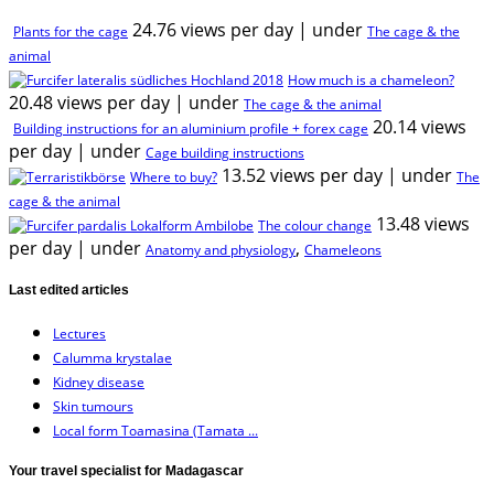
24.76 views per day
|
under
Plants for the cage
The cage & the
animal
How much is a chameleon?
20.48 views per day
|
under
The cage & the animal
20.14 views
Building instructions for an aluminium profile + forex cage
per day
|
under
Cage building instructions
13.52 views per day
|
under
Where to buy?
The
cage & the animal
13.48 views
The colour change
per day
|
under
,
Anatomy and physiology
Chameleons
Last edited articles
Lectures
Calumma krystalae
Kidney disease
Skin tumours
Local form Toamasina (Tamata ...
Your travel specialist for Madagascar