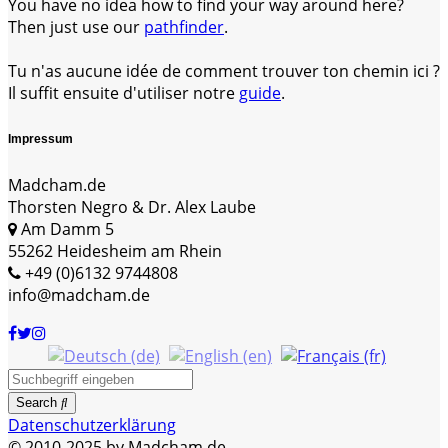
You have no idea how to find your way around here?
Then just use our
pathfinder
.
Tu n'as aucune idée de comment trouver ton chemin ici ?
Il suffit ensuite d'utiliser notre
guide
.
Impressum
Madcham.de
Thorsten Negro & Dr. Alex Laube
Am Damm 5
55262 Heidesheim am Rhein
+49 (0)6132 9744808
info@madcham.de
Search
Datenschutzerklärung
© 2010-2025 by Madcham.de