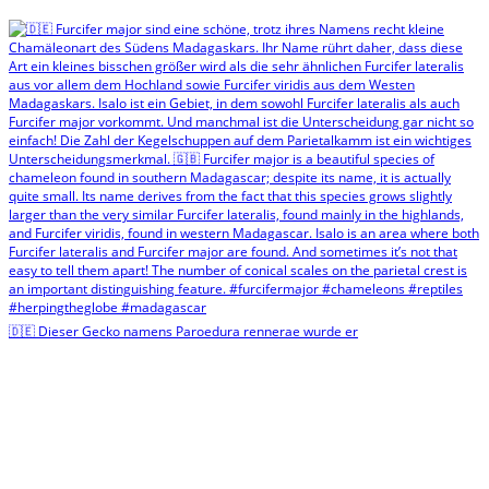
🇩🇪 Dieser Gecko namens Paroedura rennerae wurde er