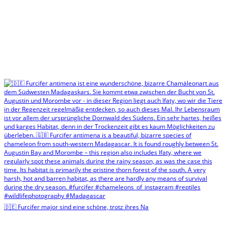
🇩🇪 Furcifer major sind eine schöne, trotz ihres Na