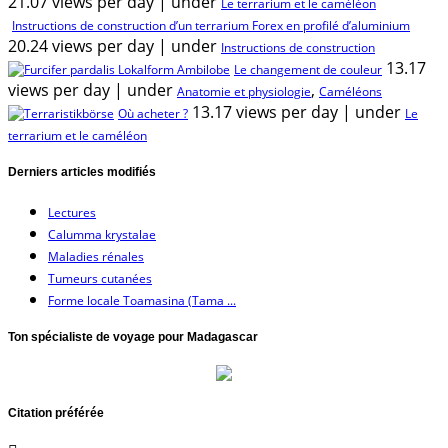
21.07 views per day
|
under
Le terrarium et le caméléon
Instructions de construction d’un terrarium Forex en profilé d’aluminium
20.24 views per day
|
under
Instructions de construction
13.17
Le changement de couleur
views per day
|
under
,
Anatomie et physiologie
Caméléons
13.17 views per day
|
under
Où acheter ?
Le
terrarium et le caméléon
Derniers articles modifiés
Lectures
Calumma krystalae
Maladies rénales
Tumeurs cutanées
Forme locale Toamasina (Tama ...
Ton spécialiste de voyage pour Madagascar
Citation préférée