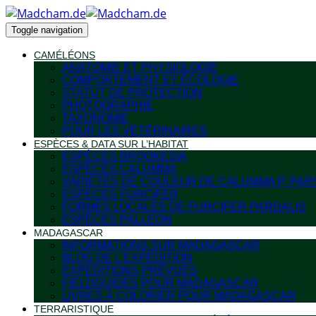
Toggle navigation
CAMÉLÉONS
ANATOMIE ET PHYSIOLOGIE
COMPORTEMENT ET ÉCOLOGIE
STATUT DE PROTECTION
PHOTOGRAPHIE
TAXONOMIE
POUR LES VÉTÉRINAIRES
ESPÈCES & DATA SUR L’HABITAT
ESPÈCES BROOKESIA
ESPÈCES CALUMMA
VARIÉTÉS DE COULEUR DE CALUMMA P. PAR
ESPÈCES FURCIFER
FORMES LOCALES DE FURCIFER PARDALIS
ESPÈCES PALLEON
MADAGASCAR
INFORMATIONS SUR MADAGASCAR
BLOG DE L’EXPÉDITION
EXPÉDITIONS PRÉVUES
FIELDGUIDES POUR MADAGASCAR
LIVRES À COLORIER POUR MADAGASCAR
TERRARISTIQUE