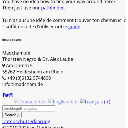
You have no idea how to find your way around here?
Then just use our
pathfinder
.
Tu n'as aucune idée de comment trouver ton chemin ici ?
Il suffit ensuite d'utiliser notre
guide
.
Impressum
Madcham.de
Thorsten Negro & Dr. Alex Laube
Am Damm 5
55262 Heidesheim am Rhein
+49 (0)6132 9744808
info@madcham.de
Search
Datenschutzerklärung
© 2010-2025 by Madcham.de