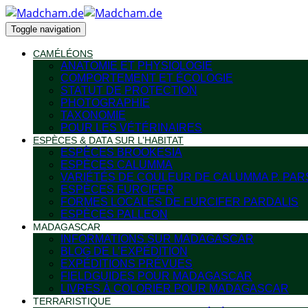
Toggle navigation
CAMÉLÉONS
ANATOMIE ET PHYSIOLOGIE
COMPORTEMENT ET ÉCOLOGIE
STATUT DE PROTECTION
PHOTOGRAPHIE
TAXONOMIE
POUR LES VÉTÉRINAIRES
ESPÈCES & DATA SUR L’HABITAT
ESPÈCES BROOKESIA
ESPÈCES CALUMMA
VARIÉTÉS DE COULEUR DE CALUMMA P. PAR
ESPÈCES FURCIFER
FORMES LOCALES DE FURCIFER PARDALIS
ESPÈCES PALLEON
MADAGASCAR
INFORMATIONS SUR MADAGASCAR
BLOG DE L’EXPÉDITION
EXPÉDITIONS PRÉVUES
FIELDGUIDES POUR MADAGASCAR
LIVRES À COLORIER POUR MADAGASCAR
TERRARISTIQUE