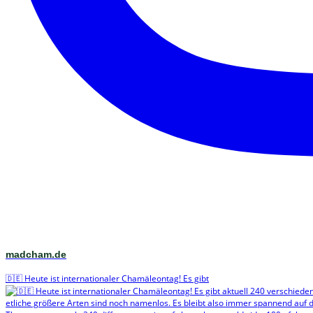
madcham.de
🇩🇪 Heute ist internationaler Chamäleontag! Es gibt