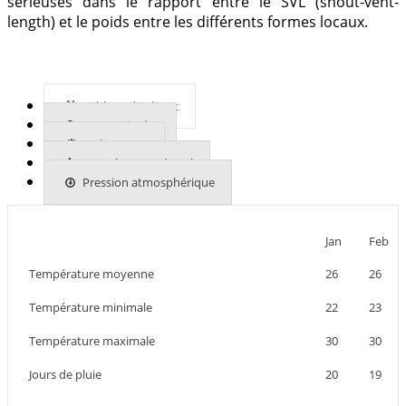
sérieuses dans le rapport entre le SVL (snout-vent-
length) et le poids entre les différents formes locaux.
Tableau du climat
En savoir plus
Indices UVB
Températures du sol
Pression atmosphérique
Jan
Feb
Température moyenne
26
26
Température minimale
22
23
Température maximale
30
30
Jours de pluie
20
19