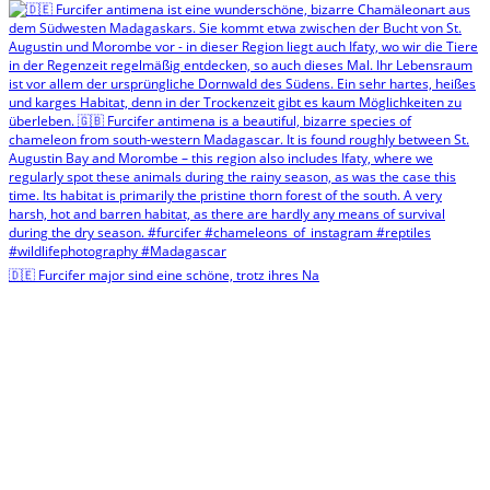
🇩🇪 Furcifer major sind eine schöne, trotz ihres Na