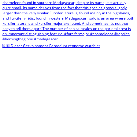
🇩🇪 Dieser Gecko namens Paroedura rennerae wurde er