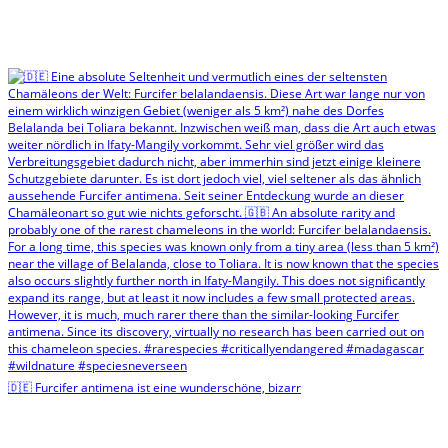
🇩🇪 Furcifer antimena ist eine wunderschöne, bizarr