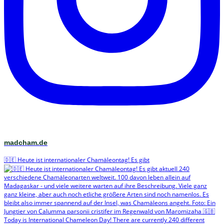
madcham.de
🇩🇪 Heute ist internationaler Chamäleontag! Es gibt