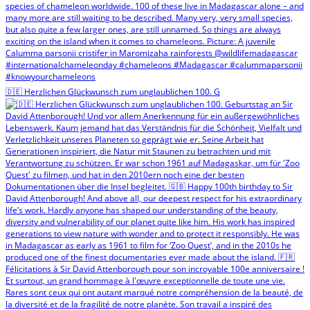
🇩🇪 Herzlichen Glückwunsch zum unglaublichen 100. G