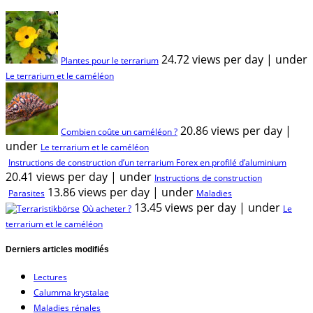
24.72 views per day
|
under
Plantes pour le terrarium
Le terrarium et le caméléon
20.86 views per day
|
Combien coûte un caméléon ?
under
Le terrarium et le caméléon
Instructions de construction d’un terrarium Forex en profilé d’aluminium
20.41 views per day
|
under
Instructions de construction
13.86 views per day
|
under
Parasites
Maladies
13.45 views per day
|
under
Où acheter ?
Le
terrarium et le caméléon
Derniers articles modifiés
Lectures
Calumma krystalae
Maladies rénales