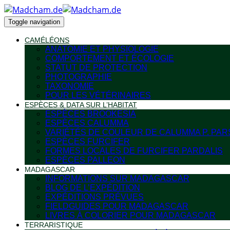
Toggle navigation
CAMÉLÉONS
ANATOMIE ET PHYSIOLOGIE
COMPORTEMENT ET ÉCOLOGIE
STATUT DE PROTECTION
PHOTOGRAPHIE
TAXONOMIE
POUR LES VÉTÉRINAIRES
ESPÈCES & DATA SUR L’HABITAT
ESPÈCES BROOKESIA
ESPÈCES CALUMMA
VARIÉTÉS DE COULEUR DE CALUMMA P. PAR
ESPÈCES FURCIFER
FORMES LOCALES DE FURCIFER PARDALIS
ESPÈCES PALLEON
MADAGASCAR
INFORMATIONS SUR MADAGASCAR
BLOG DE L’EXPÉDITION
EXPÉDITIONS PRÉVUES
FIELDGUIDES POUR MADAGASCAR
LIVRES À COLORIER POUR MADAGASCAR
TERRARISTIQUE