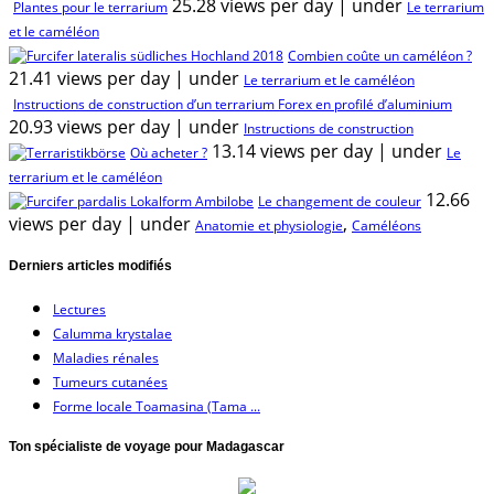
25.28 views per day
|
under
Plantes pour le terrarium
Le terrarium
et le caméléon
Combien coûte un caméléon ?
21.41 views per day
|
under
Le terrarium et le caméléon
Instructions de construction d’un terrarium Forex en profilé d’aluminium
20.93 views per day
|
under
Instructions de construction
13.14 views per day
|
under
Où acheter ?
Le
terrarium et le caméléon
12.66
Le changement de couleur
views per day
|
under
,
Anatomie et physiologie
Caméléons
Derniers articles modifiés
Lectures
Calumma krystalae
Maladies rénales
Tumeurs cutanées
Forme locale Toamasina (Tama ...
Ton spécialiste de voyage pour Madagascar