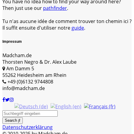
You have no idea how to find your way around here?
Then just use our
pathfinder
.
Tu n'as aucune idée de comment trouver ton chemin ici ?
Il suffit ensuite d'utiliser notre
guide
.
Impressum
Madcham.de
Thorsten Negro & Dr. Alex Laube
Am Damm 5
55262 Heidesheim am Rhein
+49 (0)6132 9744808
info@madcham.de
Search
Datenschutzerklärung
© 2010-2025 by Madcham.de