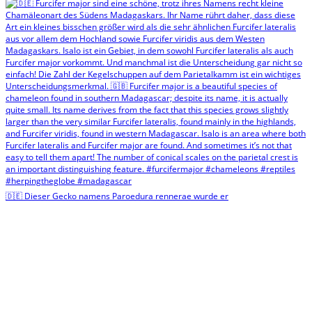
🇩🇪 Dieser Gecko namens Paroedura rennerae wurde er