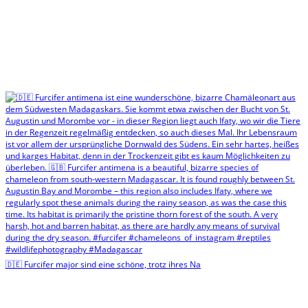
🇩🇪 Furcifer major sind eine schöne, trotz ihres Na