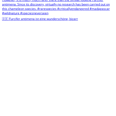
🇩🇪 Furcifer antimena ist eine wunderschöne, bizarr