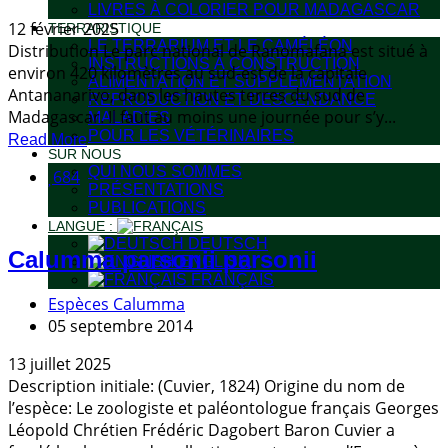
LIVRES À COLORIER POUR MADAGASCAR
12 février 2025
TERRARISTIQUE
LE TERRARIUM ET LE CAMÉLÉON
Distribution Le parc national de Ranomafana est situé à
INSTRUCTIONS À CONSTRUCTION
environ 420 kilomètres au sud-est de la capitale
ALIMENTATION ET SUPPLEMENTATION
Antananarivo, dans les hautes terres du sud de
REPRODUCTION ET DESCENDANCE
Madagascar. Il faut au moins une journée pour s’y...
MALADIES
POUR LES VÉTÉRINAIRES
Read More
SUR NOUS
QUI NOUS SOMMES
684
PRÉSENTATIONS
PUBLICATIONS
LANGUE :
DEUTSCH
Calumma parsonii parsonii
ENGLISH
FRANÇAIS
Espèces Calumma
05 septembre 2014
13 juillet 2025
Description initiale: (Cuvier, 1824) Origine du nom de
l’espèce: Le zoologiste et paléontologue français Georges
Léopold Chrétien Frédéric Dagobert Baron Cuvier a