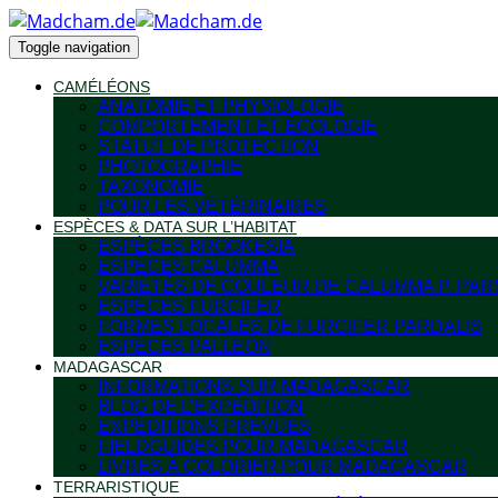
Toggle navigation
CAMÉLÉONS
ANATOMIE ET PHYSIOLOGIE
COMPORTEMENT ET ÉCOLOGIE
STATUT DE PROTECTION
PHOTOGRAPHIE
TAXONOMIE
POUR LES VÉTÉRINAIRES
ESPÈCES & DATA SUR L’HABITAT
ESPÈCES BROOKESIA
ESPÈCES CALUMMA
VARIÉTÉS DE COULEUR DE CALUMMA P. PAR
ESPÈCES FURCIFER
FORMES LOCALES DE FURCIFER PARDALIS
ESPÈCES PALLEON
MADAGASCAR
INFORMATIONS SUR MADAGASCAR
BLOG DE L’EXPÉDITION
EXPÉDITIONS PRÉVUES
FIELDGUIDES POUR MADAGASCAR
LIVRES À COLORIER POUR MADAGASCAR
TERRARISTIQUE