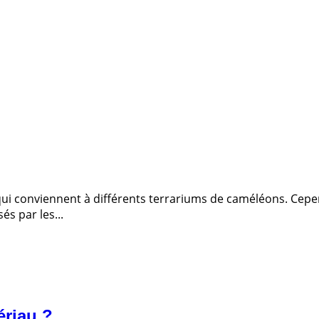
 qui conviennent à différents terrariums de caméléons. Cep
és par les...
ériau ?