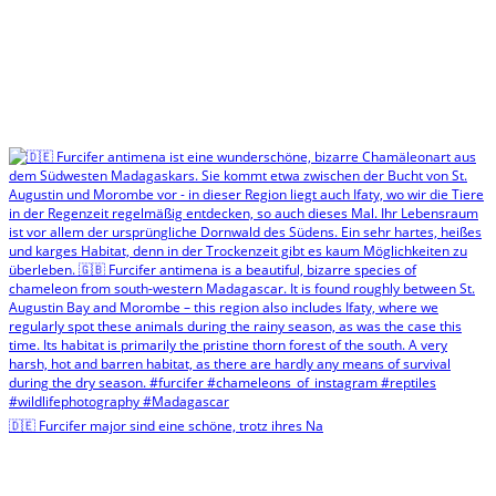
🇩🇪 Furcifer major sind eine schöne, trotz ihres Na