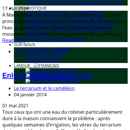
LIVRES À COLORIER POUR MADAGASCAR
17 mai 2024
TERRARISTIQUE
LE TERRARIUM ET LE CAMÉLÉON
À Madagascar, on peut voir des caméléons qui boivent
INSTRUCTIONS À CONSTRUCTION
principalement sous la pluie et le matin. Ils ne vont pas à
ALIMENTATION ET SUPPLEMENTATION
l’eau stagnante, mais ingèrent activement l’eau en
REPRODUCTION ET DESCENDANCE
mouvement provenant principalement des plantes ou...
MALADIES
POUR LES VÉTÉRINAIRES
Read More
SUR NOUS
QUI NOUS SOMMES
957
PRÉSENTATIONS
PUBLICATIONS
LANGUE :
DEUTSCH
Enlever la chaux de la vitre
ENGLISH
FRANÇAIS
Le terrarium et le caméléon
04 janvier 2014
01 mai 2021
Tous ceux qui ont une eau du robinet particulièrement
dure à la maison connaissent le problème : après
quelques semaines d’irrigation, les vitres du terrarium