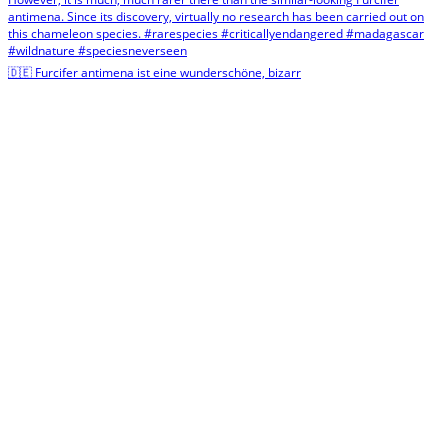
🇩🇪 Furcifer antimena ist eine wunderschöne, bizarr