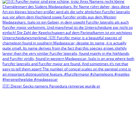
🇩🇪 Dieser Gecko namens Paroedura rennerae wurde er