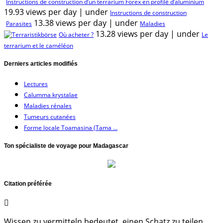
Instructions de construction d’un terrarium Forex en profilé d’aluminium
19.93 views per day
|
under
Instructions de construction
13.38 views per day
|
under
Parasites
Maladies
13.28 views per day
|
under
Où acheter ?
Le
terrarium et le caméléon
Derniers articles modifiés
Lectures
Calumma krystalae
Maladies rénales
Tumeurs cutanées
Forme locale Toamasina (Tama ...
Ton spécialiste de voyage pour Madagascar
Citation préférée
Wissen zu vermitteln bedeutet, einen Schatz zu teilen,