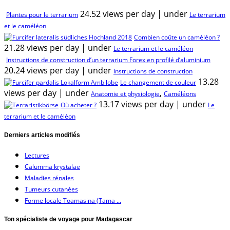
24.52 views per day
|
under
Plantes pour le terrarium
Le terrarium
et le caméléon
Combien coûte un caméléon ?
21.28 views per day
|
under
Le terrarium et le caméléon
Instructions de construction d’un terrarium Forex en profilé d’aluminium
20.24 views per day
|
under
Instructions de construction
13.28
Le changement de couleur
views per day
|
under
,
Anatomie et physiologie
Caméléons
13.17 views per day
|
under
Où acheter ?
Le
terrarium et le caméléon
Derniers articles modifiés
Lectures
Calumma krystalae
Maladies rénales
Tumeurs cutanées
Forme locale Toamasina (Tama ...
Ton spécialiste de voyage pour Madagascar