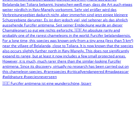
🇩🇪 Furcifer antimena ist eine wunderschöne, bizarr