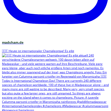
madcham.de
🇩🇪 Heute ist internationaler Chamäleontag! Es gibt