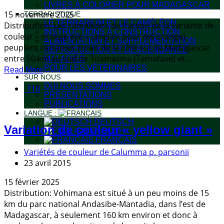
LIVRES À COLORIER POUR MADAGASCAR
15 novembre 2025
TERRARISTIQUE
LE TERRARIUM ET LE CAMÉLÉON
Distribution: Les caméléons de Parson de la variante de
INSTRUCTIONS À CONSTRUCTION
couleur « orange eye » (anglais pour œil orange)
ALIMENTATION ET SUPPLEMENTATION
peuplent certaines zones de la côte est de Madagascar
REPRODUCTION ET DESCENDANCE
entre 50 km au sud de Toamasina (Tamatave) et...
MALADIES
POUR LES VÉTÉRINAIRES
Read More
SUR NOUS
QUI NOUS SOMMES
710
PRÉSENTATIONS
PUBLICATIONS
LANGUE :
DEUTSCH
Variation de couleur « yellow giant »
ENGLISH
FRANÇAIS
Variétés de couleur de Calumma p. parsonii
23 avril 2015
15 février 2025
Distribution: Vohimana est situé à un peu moins de 15
km du parc national Andasibe-Mantadia, dans l’est de
Madagascar, à seulement 160 km environ et donc à