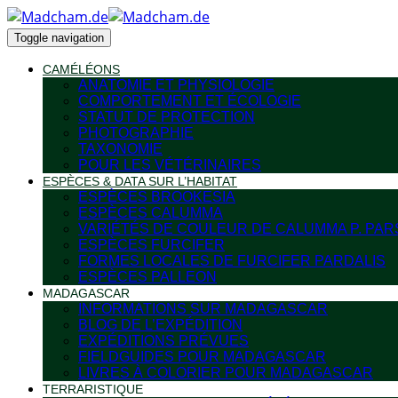
Toggle navigation
CAMÉLÉONS
ANATOMIE ET PHYSIOLOGIE
COMPORTEMENT ET ÉCOLOGIE
STATUT DE PROTECTION
PHOTOGRAPHIE
TAXONOMIE
POUR LES VÉTÉRINAIRES
ESPÈCES & DATA SUR L’HABITAT
ESPÈCES BROOKESIA
ESPÈCES CALUMMA
VARIÉTÉS DE COULEUR DE CALUMMA P. PAR
ESPÈCES FURCIFER
FORMES LOCALES DE FURCIFER PARDALIS
ESPÈCES PALLEON
MADAGASCAR
INFORMATIONS SUR MADAGASCAR
BLOG DE L’EXPÉDITION
EXPÉDITIONS PRÉVUES
FIELDGUIDES POUR MADAGASCAR
LIVRES À COLORIER POUR MADAGASCAR
TERRARISTIQUE