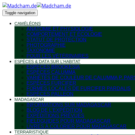
Toggle navigation
CAMÉLÉONS
ANATOMIE ET PHYSIOLOGIE
COMPORTEMENT ET ÉCOLOGIE
STATUT DE PROTECTION
PHOTOGRAPHIE
TAXONOMIE
POUR LES VÉTÉRINAIRES
ESPÈCES & DATA SUR L’HABITAT
ESPÈCES BROOKESIA
ESPÈCES CALUMMA
VARIÉTÉS DE COULEUR DE CALUMMA P. PAR
ESPÈCES FURCIFER
FORMES LOCALES DE FURCIFER PARDALIS
ESPÈCES PALLEON
MADAGASCAR
INFORMATIONS SUR MADAGASCAR
BLOG DE L’EXPÉDITION
EXPÉDITIONS PRÉVUES
FIELDGUIDES POUR MADAGASCAR
LIVRES À COLORIER POUR MADAGASCAR
TERRARISTIQUE