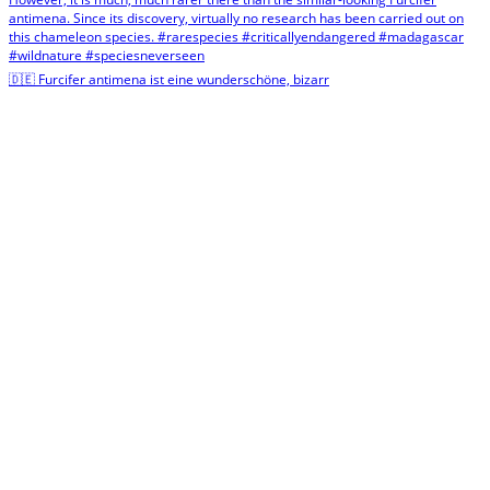
🇩🇪 Furcifer antimena ist eine wunderschöne, bizarr