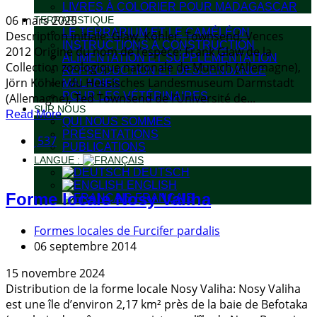
LIVRES À COLORIER POUR MADAGASCAR
06 mars 2025
TERRARISTIQUE
LE TERRARIUM ET LE CAMÉLÉON
Description initiale: Glaw, Köhler, Townsend, Vences
INSTRUCTIONS À CONSTRUCTION
2012 Origine du nom de l’espèce: Frank Glaw de la
ALIMENTATION ET SUPPLEMENTATION
Collection zoologique nationale de Munich (Allemagne),
REPRODUCTION ET DESCENDANCE
Jörn Köhler du Hessisches Landesmuseum Darmstadt
MALADIES
POUR LES VÉTÉRINAIRES
(Allemagne), Ted Townsend de l’Université de...
SUR NOUS
Read More
QUI NOUS SOMMES
PRÉSENTATIONS
537
PUBLICATIONS
LANGUE :
DEUTSCH
ENGLISH
Forme locale Nosy Valiha
FRANÇAIS
Formes locales de Furcifer pardalis
06 septembre 2014
15 novembre 2024
Distribution de la forme locale Nosy Valiha: Nosy Valiha
est une île d’environ 2,17 km² près de la baie de Befotaka