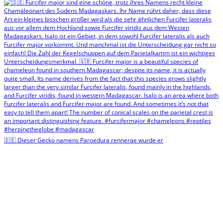
🇩🇪 Dieser Gecko namens Paroedura rennerae wurde er