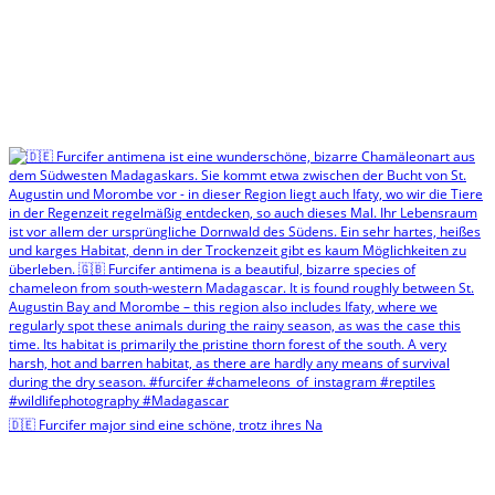
🇩🇪 Furcifer major sind eine schöne, trotz ihres Na