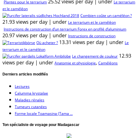
25.52 views per day
|
under
Plantes pour le terrarium
Le terrarium
et le caméléon
Combien coûte un caméléon ?
21.93 views per day
|
under
Le terrarium et le caméléon
Instructions de construction d’un terrarium Forex en profilé d’aluminium
20.97 views per day
|
under
Instructions de construction
13.31 views per day
|
under
Où acheter ?
Le
terrarium et le caméléon
12.93
Le changement de couleur
views per day
|
under
,
Anatomie et physiologie
Caméléons
Derniers articles modifiés
Lectures
Calumma krystalae
Maladies rénales
Tumeurs cutanées
Forme locale Toamasina (Tama ...
Ton spécialiste de voyage pour Madagascar