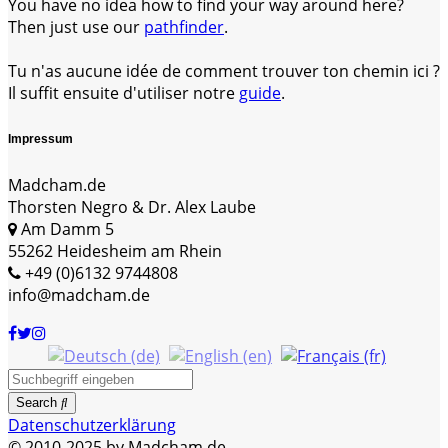
You have no idea how to find your way around here?
Then just use our
pathfinder
.
Tu n'as aucune idée de comment trouver ton chemin ici ?
Il suffit ensuite d'utiliser notre
guide
.
Impressum
Madcham.de
Thorsten Negro & Dr. Alex Laube
Am Damm 5
55262 Heidesheim am Rhein
+49 (0)6132 9744808
info@madcham.de
Search
Datenschutzerklärung
© 2010-2025 by Madcham.de