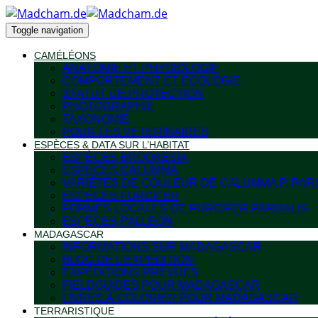
Toggle navigation
CAMÉLÉONS
ANATOMIE ET PHYSIOLOGIE
COMPORTEMENT ET ÉCOLOGIE
STATUT DE PROTECTION
PHOTOGRAPHIE
TAXONOMIE
POUR LES VÉTÉRINAIRES
ESPÈCES & DATA SUR L’HABITAT
ESPÈCES BROOKESIA
ESPÈCES CALUMMA
VARIÉTÉS DE COULEUR DE CALUMMA P. PAR
ESPÈCES FURCIFER
FORMES LOCALES DE FURCIFER PARDALIS
ESPÈCES PALLEON
MADAGASCAR
INFORMATIONS SUR MADAGASCAR
BLOG DE L’EXPÉDITION
EXPÉDITIONS PRÉVUES
FIELDGUIDES POUR MADAGASCAR
LIVRES À COLORIER POUR MADAGASCAR
TERRARISTIQUE