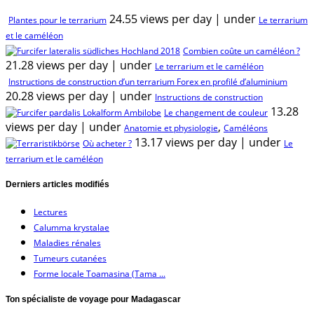
24.55 views per day
|
under
Plantes pour le terrarium
Le terrarium
et le caméléon
Combien coûte un caméléon ?
21.28 views per day
|
under
Le terrarium et le caméléon
Instructions de construction d’un terrarium Forex en profilé d’aluminium
20.28 views per day
|
under
Instructions de construction
13.28
Le changement de couleur
views per day
|
under
,
Anatomie et physiologie
Caméléons
13.17 views per day
|
under
Où acheter ?
Le
terrarium et le caméléon
Derniers articles modifiés
Lectures
Calumma krystalae
Maladies rénales
Tumeurs cutanées
Forme locale Toamasina (Tama ...
Ton spécialiste de voyage pour Madagascar