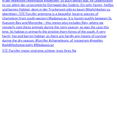
🇩🇪 Furcifer major sind eine schöne, trotz ihres Na