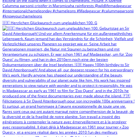
🇩🇪 Herzlichen Glückwunsch zum unglaublichen 100. G