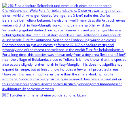
🇩🇪 Furcifer antimena ist eine wunderschöne, bizarr