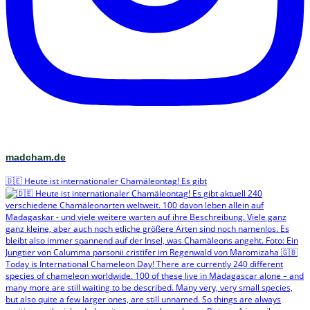
madcham.de
🇩🇪 Heute ist internationaler Chamäleontag! Es gibt