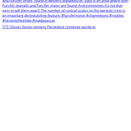
🇩🇪 Dieser Gecko namens Paroedura rennerae wurde er