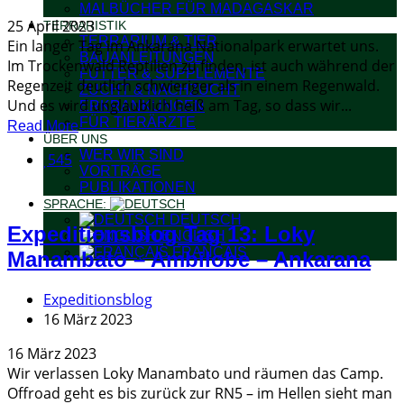
MALBÜCHER FÜR MADAGASKAR
25 April 2023
TERRARISTIK
TERRARIUM & TIER
Ein langer Tag im Ankarana Nationalpark erwartet uns.
BAUANLEITUNGEN
Im Trockenwald Reptilien zu finden, ist auch während der
FUTTER & SUPPLEMENTE
Regenzeit deutlich schwieriger als in einem Regenwald.
ZUCHT & NACHZUCHT
Und es wird unglaublich heiß am Tag, so dass wir...
ERKRANKUNGEN
FÜR TIERÄRZTE
Read More
ÜBER UNS
WER WIR SIND
545
VORTRÄGE
PUBLIKATIONEN
SPRACHE:
DEUTSCH
Expeditionsblog Tag 13: Loky
ENGLISH
FRANÇAIS
Manambato – Ambilobe – Ankarana
Expeditionsblog
16 März 2023
16 März 2023
Wir verlassen Loky Manambato und räumen das Camp.
Offroad geht es bis zurück zur RN5 – im Hellen sieht man