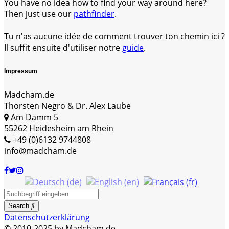
You have no idea how to find your way around here?
Then just use our
pathfinder
.
Tu n'as aucune idée de comment trouver ton chemin ici ?
Il suffit ensuite d'utiliser notre
guide
.
Impressum
Madcham.de
Thorsten Negro & Dr. Alex Laube
Am Damm 5
55262 Heidesheim am Rhein
+49 (0)6132 9744808
info@madcham.de
Search
Datenschutzerklärung
© 2010-2025 by Madcham.de