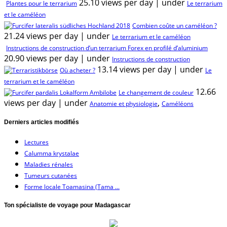
25.10 views per day
|
under
Plantes pour le terrarium
Le terrarium
et le caméléon
Combien coûte un caméléon ?
21.24 views per day
|
under
Le terrarium et le caméléon
Instructions de construction d’un terrarium Forex en profilé d’aluminium
20.90 views per day
|
under
Instructions de construction
13.14 views per day
|
under
Où acheter ?
Le
terrarium et le caméléon
12.66
Le changement de couleur
views per day
|
under
,
Anatomie et physiologie
Caméléons
Derniers articles modifiés
Lectures
Calumma krystalae
Maladies rénales
Tumeurs cutanées
Forme locale Toamasina (Tama ...
Ton spécialiste de voyage pour Madagascar