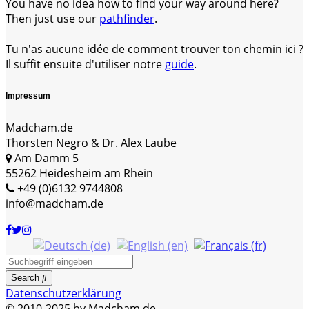
You have no idea how to find your way around here?
Then just use our
pathfinder
.
Tu n'as aucune idée de comment trouver ton chemin ici ?
Il suffit ensuite d'utiliser notre
guide
.
Impressum
Madcham.de
Thorsten Negro & Dr. Alex Laube
Am Damm 5
55262 Heidesheim am Rhein
+49 (0)6132 9744808
info@madcham.de
Search
Datenschutzerklärung
© 2010-2025 by Madcham.de