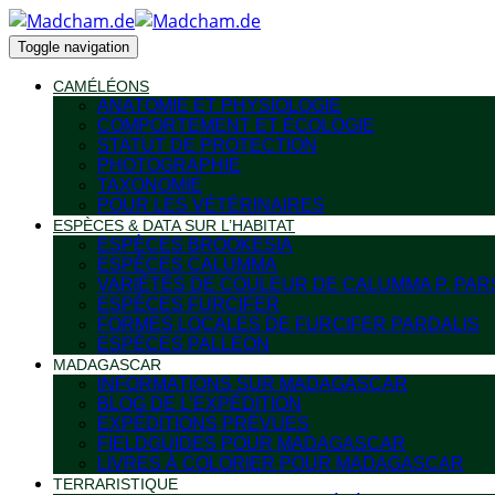
Toggle navigation
CAMÉLÉONS
ANATOMIE ET PHYSIOLOGIE
COMPORTEMENT ET ÉCOLOGIE
STATUT DE PROTECTION
PHOTOGRAPHIE
TAXONOMIE
POUR LES VÉTÉRINAIRES
ESPÈCES & DATA SUR L’HABITAT
ESPÈCES BROOKESIA
ESPÈCES CALUMMA
VARIÉTÉS DE COULEUR DE CALUMMA P. PAR
ESPÈCES FURCIFER
FORMES LOCALES DE FURCIFER PARDALIS
ESPÈCES PALLEON
MADAGASCAR
INFORMATIONS SUR MADAGASCAR
BLOG DE L’EXPÉDITION
EXPÉDITIONS PRÉVUES
FIELDGUIDES POUR MADAGASCAR
LIVRES À COLORIER POUR MADAGASCAR
TERRARISTIQUE