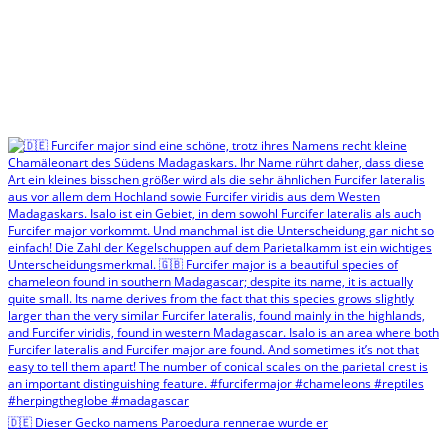
🇩🇪 Dieser Gecko namens Paroedura rennerae wurde er