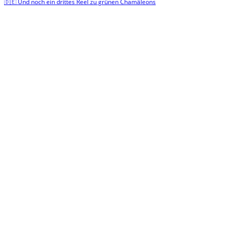
🇩🇪 Und noch ein drittes Reel zu grünen Chamäleons