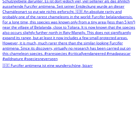
🇩🇪 Furcifer antimena ist eine wunderschöne, bizarr