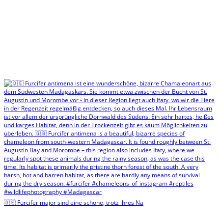
🇩🇪 Furcifer major sind eine schöne, trotz ihres Na