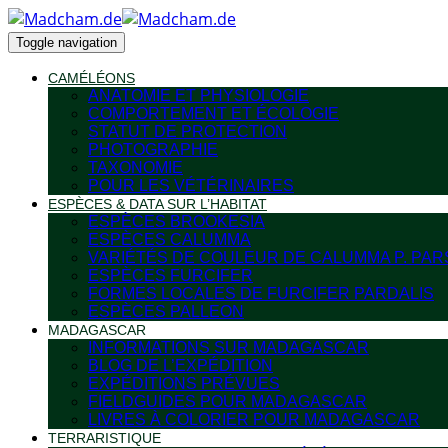
Toggle navigation
CAMÉLÉONS
ANATOMIE ET PHYSIOLOGIE
COMPORTEMENT ET ÉCOLOGIE
STATUT DE PROTECTION
PHOTOGRAPHIE
TAXONOMIE
POUR LES VÉTÉRINAIRES
ESPÈCES & DATA SUR L’HABITAT
ESPÈCES BROOKESIA
ESPÈCES CALUMMA
VARIÉTÉS DE COULEUR DE CALUMMA P. PAR
ESPÈCES FURCIFER
FORMES LOCALES DE FURCIFER PARDALIS
ESPÈCES PALLEON
MADAGASCAR
INFORMATIONS SUR MADAGASCAR
BLOG DE L’EXPÉDITION
EXPÉDITIONS PRÉVUES
FIELDGUIDES POUR MADAGASCAR
LIVRES À COLORIER POUR MADAGASCAR
TERRARISTIQUE