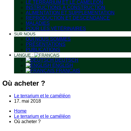
LE TERRARIUM ET LE CAMÉLÉON
INSTRUCTIONS À CONSTRUCTION
ALIMENTATION ET SUPPLEMENTATION
REPRODUCTION ET DESCENDANCE
MALADIES
POUR LES VÉTÉRINAIRES
SUR NOUS
QUI NOUS SOMMES
PRÉSENTATIONS
PUBLICATIONS
LANGUE :
DEUTSCH
ENGLISH
FRANÇAIS
Où acheter ?
Le terrarium et le caméléon
17. mai 2018
Home
Le terrarium et le caméléon
Où acheter ?