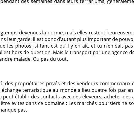
pendant des semaines dans leurs terrariums, généralement
longtemps devenues la norme, mais elles restent heureuseme
ans leur garde. Il est donc d’autant plus important de pouv
 les photos, si tant est qu’il y en ait, et tu n’en sait pas
al est hors de question. Mais le transport par une agence de
rendre malade. Ou pas du tout.
s où des propriétaires privés et des vendeurs commerciaux o
d échange terraristique au monde a lieu quatre fois par a
 peut établir des contacts avec des éleveurs, acheter des an
être évités dans ce domaine : Les marchés boursiers ne sont
 manque pas.