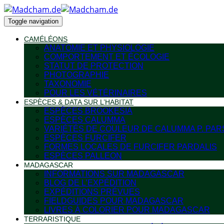
Toggle navigation
CAMÉLÉONS
ANATOMIE ET PHYSIOLOGIE
COMPORTEMENT ET ÉCOLOGIE
STATUT DE PROTECTION
PHOTOGRAPHIE
TAXONOMIE
POUR LES VÉTÉRINAIRES
ESPÈCES & DATA SUR L’HABITAT
ESPÈCES BROOKESIA
ESPÈCES CALUMMA
VARIÉTÉS DE COULEUR DE CALUMMA P. PAR
ESPÈCES FURCIFER
FORMES LOCALES DE FURCIFER PARDALIS
ESPÈCES PALLEON
MADAGASCAR
INFORMATIONS SUR MADAGASCAR
BLOG DE L’EXPÉDITION
EXPÉDITIONS PRÉVUES
FIELDGUIDES POUR MADAGASCAR
LIVRES À COLORIER POUR MADAGASCAR
TERRARISTIQUE