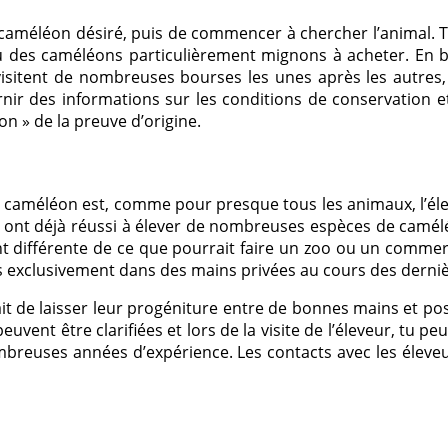
e caméléon désiré, puis de commencer à chercher l’animal. T
 des caméléons particulièrement mignons à acheter. En bour
visitent de nombreuses bourses les unes après les autre
ir des informations sur les conditions de conservation e
n » de la preuve d’origine.
n caméléon est, comme pour presque tous les animaux, l’él
nt déjà réussi à élever de nombreuses espèces de caméléons
 différente de ce que pourrait faire un zoo ou un commer
s exclusivement dans des mains privées au cours des derni
ait de laisser leur progéniture entre de bonnes mains et po
nt être clarifiées et lors de la visite de l’éleveur, tu peu
nombreuses années d’expérience. Les contacts avec les éleve