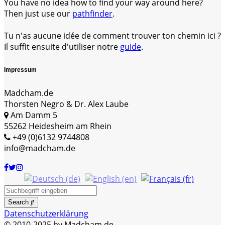
You have no idea how to find your way around here?
Then just use our
pathfinder
.
Tu n'as aucune idée de comment trouver ton chemin ici ?
Il suffit ensuite d'utiliser notre
guide
.
Impressum
Madcham.de
Thorsten Negro & Dr. Alex Laube
Am Damm 5
55262 Heidesheim am Rhein
+49 (0)6132 9744808
info@madcham.de
Search
Datenschutzerklärung
© 2010-2025 by Madcham.de