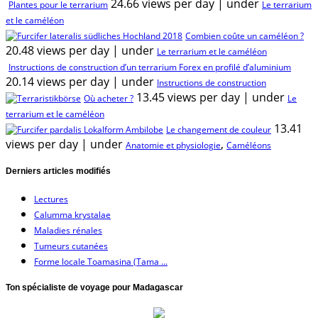
24.66 views per day
|
under
Plantes pour le terrarium
Le terrarium
et le caméléon
Combien coûte un caméléon ?
20.48 views per day
|
under
Le terrarium et le caméléon
Instructions de construction d’un terrarium Forex en profilé d’aluminium
20.14 views per day
|
under
Instructions de construction
13.45 views per day
|
under
Où acheter ?
Le
terrarium et le caméléon
13.41
Le changement de couleur
views per day
|
under
,
Anatomie et physiologie
Caméléons
Derniers articles modifiés
Lectures
Calumma krystalae
Maladies rénales
Tumeurs cutanées
Forme locale Toamasina (Tama ...
Ton spécialiste de voyage pour Madagascar