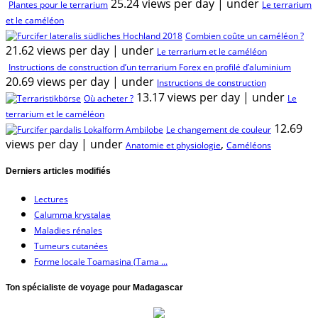
25.24 views per day
|
under
Plantes pour le terrarium
Le terrarium
et le caméléon
Combien coûte un caméléon ?
21.62 views per day
|
under
Le terrarium et le caméléon
Instructions de construction d’un terrarium Forex en profilé d’aluminium
20.69 views per day
|
under
Instructions de construction
13.17 views per day
|
under
Où acheter ?
Le
terrarium et le caméléon
12.69
Le changement de couleur
views per day
|
under
,
Anatomie et physiologie
Caméléons
Derniers articles modifiés
Lectures
Calumma krystalae
Maladies rénales
Tumeurs cutanées
Forme locale Toamasina (Tama ...
Ton spécialiste de voyage pour Madagascar