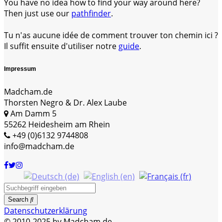
You have no idea how to find your way around here?
Then just use our
pathfinder
.
Tu n'as aucune idée de comment trouver ton chemin ici ?
Il suffit ensuite d'utiliser notre
guide
.
Impressum
Madcham.de
Thorsten Negro & Dr. Alex Laube
Am Damm 5
55262 Heidesheim am Rhein
+49 (0)6132 9744808
info@madcham.de
Search
Datenschutzerklärung
© 2010-2025 by Madcham.de