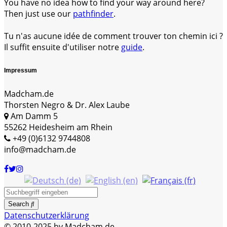
You have no idea how to find your way around here?
Then just use our
pathfinder
.
Tu n'as aucune idée de comment trouver ton chemin ici ?
Il suffit ensuite d'utiliser notre
guide
.
Impressum
Madcham.de
Thorsten Negro & Dr. Alex Laube
Am Damm 5
55262 Heidesheim am Rhein
+49 (0)6132 9744808
info@madcham.de
Search
Datenschutzerklärung
© 2010-2025 by Madcham.de