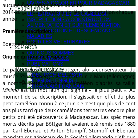
LIVRES À COLORIER POUR MADAGASCAR
aucune exportation légale possible
TERRARISTIQUE
2014-2016 : 150 animaux autoriés à l’exportation chaque
LE TERRARIUM ET LE CAMÉLÉON
année
INSTRUCTIONS À CONSTRUCTION
ALIMENTATION ET SUPPLEMENTATION
REPRODUCTION ET DESCENDANCE
Première description :
MALADIES
POUR LES VÉTÉRINAIRES
Boettger, 1893
SUR NOUS
QUI NOUS SOMMES
Origine du nom de l’espèce :
PRÉSENTATIONS
PUBLICATIONS
Le paléontologue Oskar Böttger, alors conservateur du
LANGUE :
DEUTSCH
musée Senckenberg à Francfort-sur-le-Main (Allemagne),
ENGLISH
a nommé cette espèce de caméléon d’après sa taille.
FRANÇAIS
Minima
est un mot latin qui signifie « le plus petit ». Au
moment de sa description, il s’agissait en effet du plus
petit caméléon connu à ce jour. Ce n’est que plus de cent
ans plus tard que deux caméléons terrestres encore plus
petits ont été découverts à Madagascar. Les spécimens
morts décrits par Böttger lui avaient été remis dès 1880
par Carl Ebenau et Anton Stumpff. Stumpff et Ebenau,
mandataires généraux de la Société allemande d’Afrique