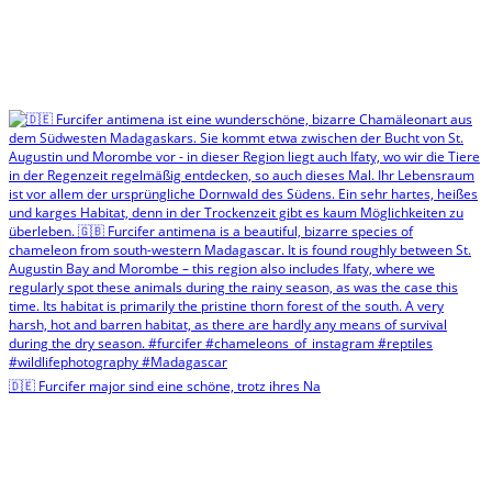
🇩🇪 Furcifer major sind eine schöne, trotz ihres Na