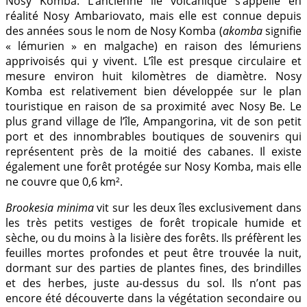
Nosy Komba. L’ancienne île volcanique s’appelle en
réalité Nosy Ambariovato, mais elle est connue depuis
des années sous le nom de Nosy Komba (
akomba
signifie
« lémurien » en malgache) en raison des lémuriens
apprivoisés qui y vivent. L’île est presque circulaire et
mesure environ huit kilomètres de diamètre. Nosy
Komba est relativement bien développée sur le plan
touristique en raison de sa proximité avec Nosy Be. Le
plus grand village de l’île, Ampangorina, vit de son petit
port et des innombrables boutiques de souvenirs qui
représentent près de la moitié des cabanes. Il existe
également une forêt protégée sur Nosy Komba, mais elle
ne couvre que 0,6 km².
Brookesia minima
vit sur les deux îles exclusivement dans
les très petits vestiges de forêt tropicale humide et
sèche, ou du moins à la lisière des forêts. Ils préfèrent les
feuilles mortes profondes et peut être trouvée la nuit,
dormant sur des parties de plantes fines, des brindilles
et des herbes, juste au-dessus du sol. Ils n’ont pas
encore été découverte dans la végétation secondaire ou