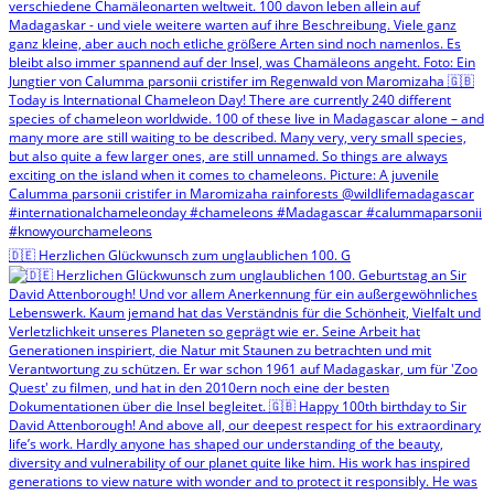
🇩🇪 Herzlichen Glückwunsch zum unglaublichen 100. G