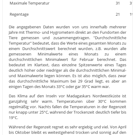
Maximale Temperatur
31
31
Regentage
21
19
Die angegebenen Daten wurden von uns innerhalb mehrerer
Jahre mit Thermo- und Hygrometern direkt an den Fundorten der
Tiere gemessen und zusammengetragen. "Durchschnittliche
Temperatur" bedeutet, dass die Werte eines gesamten Monats zu
einem Durchschnittswert berechnet wurden, z.B. wurden alle
gemessenen Minimalwerte eines Monats zu einem
durchschnittlichen Minimalwert für Februar berechnet. Das
bedeutet im Klartext, dass einzelne Spitzenwerte eines Tages
deutlich höher oder niedriger als die durchschnittlichen Minimal-
und Maximalwerte liegen können. Es ist also möglich, dass zwar
das durchschnittliche Maximum bei 29 Grad liegt, es aber an
einigen Tagen des Monats 33°C oder gar 35°C warm war.
Das Klima auf den Inseln vor Madagaskars Nordwestküste ist
ganzjährig sehr warm. Temperaturen über 30°C kommen
regelmäßig vor. Nachts fallen die Temperaturen in der Regenzeit
nur knapp unter 25°C, während der Trockenzeit deutlich tiefer bis
19°C.
Während der Regenzeit regnet es sehr ergiebig und viel. Von April
bis Oktober bleibt es weitestgehend trocken und sonnig auf den