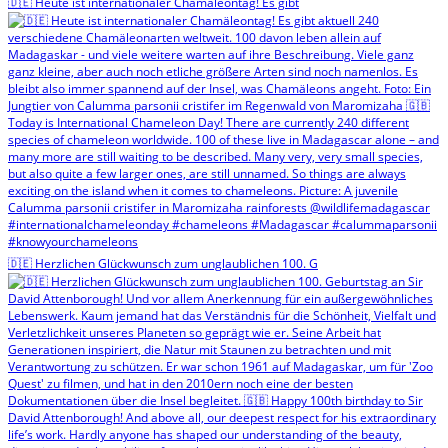
🇩🇪 Heute ist internationaler Chamäleontag! Es gibt
🇩🇪 Herzlichen Glückwunsch zum unglaublichen 100. G