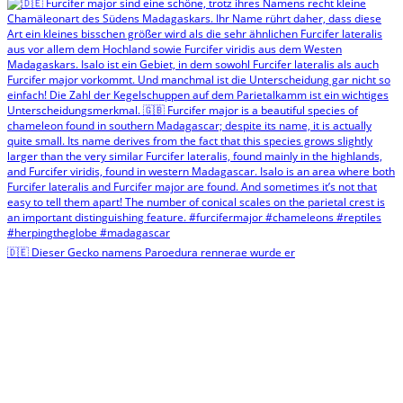
🇩🇪 Dieser Gecko namens Paroedura rennerae wurde er