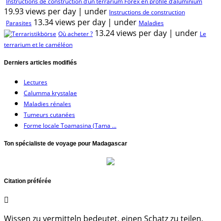
Instructions de construction d’un terrarium Forex en profilé d’aluminium
19.93 views per day
|
under
Instructions de construction
13.34 views per day
|
under
Parasites
Maladies
13.24 views per day
|
under
Où acheter ?
Le
terrarium et le caméléon
Derniers articles modifiés
Lectures
Calumma krystalae
Maladies rénales
Tumeurs cutanées
Forme locale Toamasina (Tama ...
Ton spécialiste de voyage pour Madagascar
Citation préférée
Wissen zu vermitteln bedeutet, einen Schatz zu teilen,