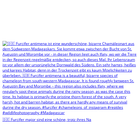
🇩🇪 Furcifer major sind eine schöne, trotz ihres Na