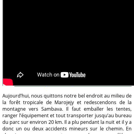
LIVRES À COLORIER POUR MADAGASCAR
TERRARISTIQUE
LE TERRARIUM ET LE CAMÉLÉON
INSTRUCTIONS À CONSTRUCTION
ALIMENTATION ET SUPPLEMENTATION
REPRODUCTION ET DESCENDANCE
MALADIES
POUR LES VÉTÉRINAIRES
SUR NOUS
QUI NOUS SOMMES
PRÉSENTATIONS
PUBLICATIONS
LANGUE :
DEUTSCH
ENGLISH
FRANÇAIS
Aujourd’hui, nous quittons notre bel endroit au milieu de
la forêt tropicale de Marojejy et redescendons de la
montagne vers Sambava. Il faut emballer les tentes,
ranger l’équipement et tout transporter jusqu’au bureau
du parc sur environ 20 km. Il a plu pendant la nuit et il y a
donc un ou deux accidents mineurs sur le chemin. En