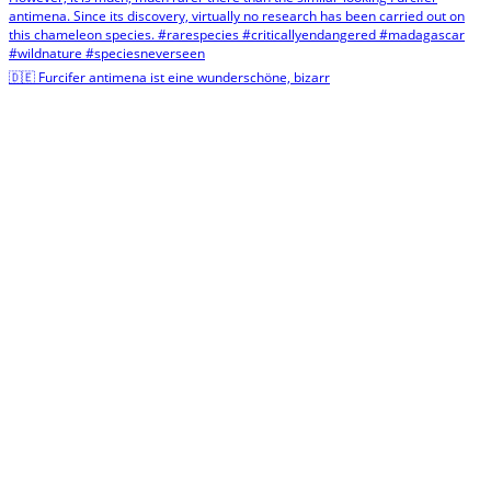
🇩🇪 Furcifer antimena ist eine wunderschöne, bizarr