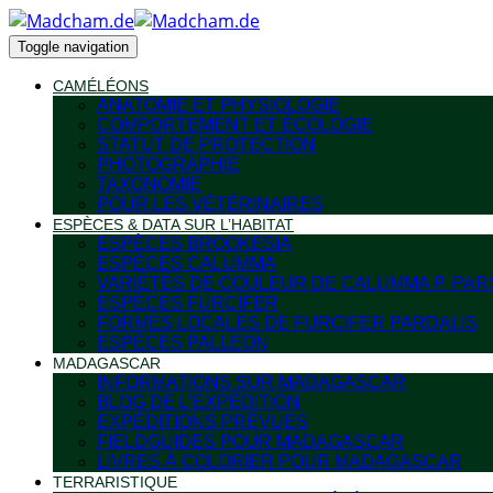
Toggle navigation
CAMÉLÉONS
ANATOMIE ET PHYSIOLOGIE
COMPORTEMENT ET ÉCOLOGIE
STATUT DE PROTECTION
PHOTOGRAPHIE
TAXONOMIE
POUR LES VÉTÉRINAIRES
ESPÈCES & DATA SUR L’HABITAT
ESPÈCES BROOKESIA
ESPÈCES CALUMMA
VARIÉTÉS DE COULEUR DE CALUMMA P. PAR
ESPÈCES FURCIFER
FORMES LOCALES DE FURCIFER PARDALIS
ESPÈCES PALLEON
MADAGASCAR
INFORMATIONS SUR MADAGASCAR
BLOG DE L’EXPÉDITION
EXPÉDITIONS PRÉVUES
FIELDGUIDES POUR MADAGASCAR
LIVRES À COLORIER POUR MADAGASCAR
TERRARISTIQUE