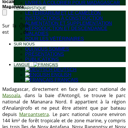
locale
LIVRES À COLORIER POUR MADAGASCAR
Mananara:
TERRARISTIQUE
LE TERRARIUM ET LE CAMÉLÉON
INSTRUCTIONS À CONSTRUCTION
ALIMENTATION ET SUPPLEMENTATION
Sur la côte
REPRODUCTION ET DESCENDANCE
est de
MALADIES
POUR LES VÉTÉRINAIRES
SUR NOUS
QUI NOUS SOMMES
PRÉSENTATIONS
PUBLICATIONS
LANGUE :
DEUTSCH
ENGLISH
FRANÇAIS
Madagascar, directement en face du parc national de
Masoala
, dans la baie d’Antongil, se trouve le parc
national de Mananara Nord. Il appartient à la région
d’Analanjirofo et ne peut être atteint que par bateau
depuis
Maroantsetra
. Le parc national couvre environ
144 km² de forêt tropicale et de zone marine, y compris
les trois îles de Nosy Antafana, Nosy Rangontsy et Nosy