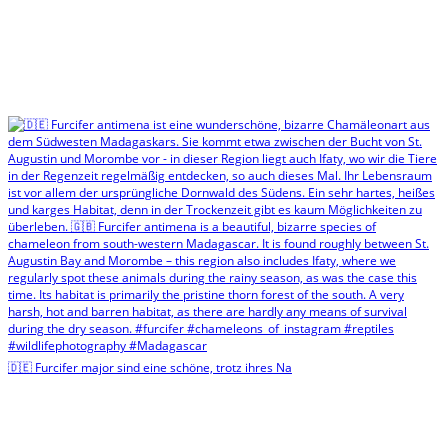
🇩🇪 Furcifer major sind eine schöne, trotz ihres Na