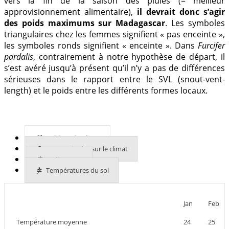
vers la fin de la saison des pluies (= meilleur
approvisionnement alimentaire),
il devrait donc s’agir
des poids maximums sur Madagascar
. Les symboles
triangulaires chez les femmes signifient « pas enceinte »,
les symboles ronds signifient « enceinte ». Dans
Furcifer
pardalis
, contrairement à notre hypothèse de départ, il
s’est avéré jusqu’à présent qu’il n’y a pas de différences
sérieuses dans le rapport entre le SVL (snout-vent-
length) et le poids entre les différents formes locaux.
Tableau du climat
En savoir plus sur le climat
Indices UVB
Températures du sol
Jan
Feb
Température moyenne
24
25