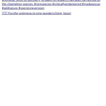
🇩🇪 Furcifer antimena ist eine wunderschöne, bizarr