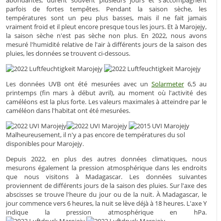
abondantes, durent souvent plusieurs jours et s'accompagnent
parfois de fortes tempêtes. Pendant la saison sèche, les
températures sont un peu plus basses, mais il ne fait jamais
vraiment froid et il pleut encore presque tous les jours. Et à Marojejy,
la saison sèche n'est pas sèche non plus. En 2022, nous avons
mesuré l'humidité relative de l'air à différents jours de la saison des
pluies, les données se trouvent ci-dessous.
Les données UVB ont été mesurées avec un
Solarmeter
6,5 au
printemps (fin mars à début avril), au moment où l'activité des
caméléons est la plus forte. Les valeurs maximales à atteindre par le
caméléon dans l'habitat ont été mesurées.
Malheureusement, il n'y a pas encore de températures du sol
disponibles pour Marojejy.
Depuis 2022, en plus des autres données climatiques, nous
mesurons également la pression atmosphérique dans les endroits
que nous visitons à Madagascar. Les données suivantes
proviennent de différents jours de la saison des pluies. Sur l'axe des
abscisses se trouve l'heure du jour ou de la nuit. À Madagascar, le
jour commence vers 6 heures, la nuit se lève déjà à 18 heures. L'axe Y
indique la pression atmosphérique en hPa.