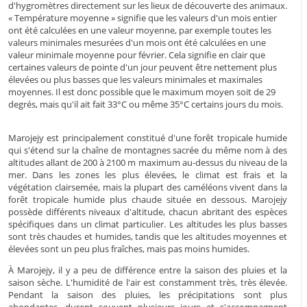
d'hygromètres directement sur les lieux de découverte des animaux.
« Température moyenne » signifie que les valeurs d'un mois entier
ont été calculées en une valeur moyenne, par exemple toutes les
valeurs minimales mesurées d'un mois ont été calculées en une
valeur minimale moyenne pour février. Cela signifie en clair que
certaines valeurs de pointe d'un jour peuvent être nettement plus
élevées ou plus basses que les valeurs minimales et maximales
moyennes. Il est donc possible que le maximum moyen soit de 29
degrés, mais qu'il ait fait 33°C ou même 35°C certains jours du mois.
Marojejy est principalement constitué d'une forêt tropicale humide
qui s'étend sur la chaîne de montagnes sacrée du même nom à des
altitudes allant de 200 à 2100 m maximum au-dessus du niveau de la
mer. Dans les zones les plus élevées, le climat est frais et la
végétation clairsemée, mais la plupart des caméléons vivent dans la
forêt tropicale humide plus chaude située en dessous. Marojejy
possède différents niveaux d'altitude, chacun abritant des espèces
spécifiques dans un climat particulier. Les altitudes les plus basses
sont très chaudes et humides, tandis que les altitudes moyennes et
élevées sont un peu plus fraîches, mais pas moins humides.
À Marojejy, il y a peu de différence entre la saison des pluies et la
saison sèche. L'humidité de l'air est constamment très, très élevée.
Pendant la saison des pluies, les précipitations sont plus