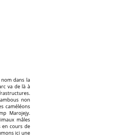
e nom dans la
arc va de là à
frastructures.
 bambous non
des caméléons
mp Marojejy.
nimaux mâles
s en cours de
umons ici une