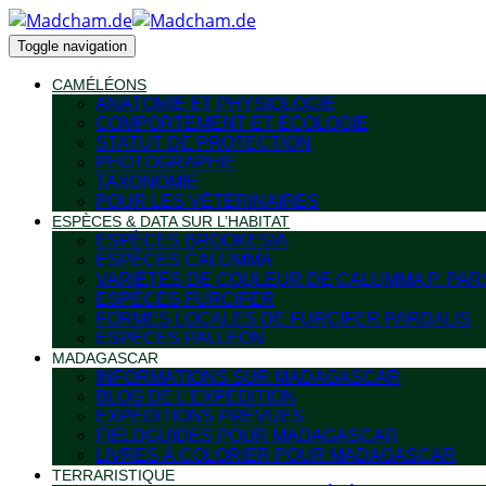
Toggle navigation
CAMÉLÉONS
ANATOMIE ET PHYSIOLOGIE
COMPORTEMENT ET ÉCOLOGIE
STATUT DE PROTECTION
PHOTOGRAPHIE
TAXONOMIE
POUR LES VÉTÉRINAIRES
ESPÈCES & DATA SUR L’HABITAT
ESPÈCES BROOKESIA
ESPÈCES CALUMMA
VARIÉTÉS DE COULEUR DE CALUMMA P. PAR
ESPÈCES FURCIFER
FORMES LOCALES DE FURCIFER PARDALIS
ESPÈCES PALLEON
MADAGASCAR
INFORMATIONS SUR MADAGASCAR
BLOG DE L’EXPÉDITION
EXPÉDITIONS PRÉVUES
FIELDGUIDES POUR MADAGASCAR
LIVRES À COLORIER POUR MADAGASCAR
TERRARISTIQUE