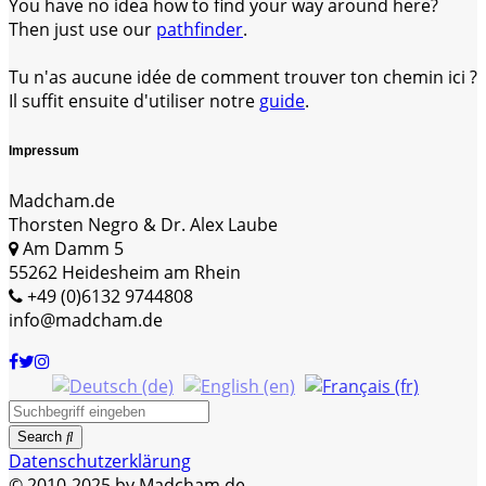
You have no idea how to find your way around here?
Then just use our
pathfinder
.
Tu n'as aucune idée de comment trouver ton chemin ici ?
Il suffit ensuite d'utiliser notre
guide
.
Impressum
Madcham.de
Thorsten Negro & Dr. Alex Laube
Am Damm 5
55262 Heidesheim am Rhein
+49 (0)6132 9744808
info@madcham.de
Search
Datenschutzerklärung
© 2010-2025 by Madcham.de