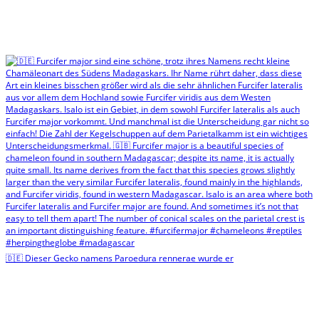
🇩🇪 Dieser Gecko namens Paroedura rennerae wurde er