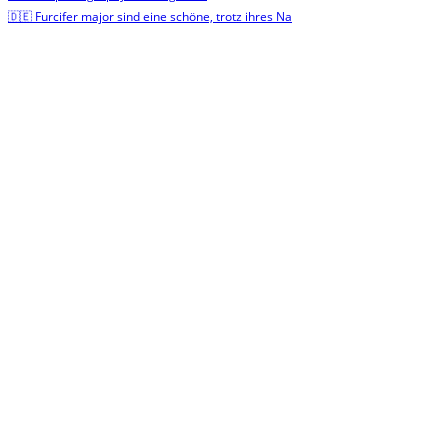
🇩🇪 Furcifer major sind eine schöne, trotz ihres Na