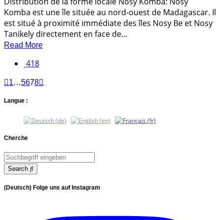
Distribution de la forme locale Nosy Komba: Nosy
Komba est une île située au nord-ouest de Madagascar. Il
est situé à proximité immédiate des îles Nosy Be et Nosy
Tanikely directement en face de...
Read More
418
1
…
5
6
7
8
Langue :
Cherche
Search
(Deutsch) Folge uns auf Instagram