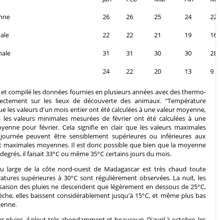
nne
26
26
25
24
22
ale
22
22
21
19
16
male
31
31
30
30
28
24
22
20
13
9
t compilé les données fournies en plusieurs années avec des thermo-
rectement sur les lieux de découverte des animaux. "Température
e les valeurs d'un mois entier ont été calculées à une valeur moyenne,
 les valeurs minimales mesurées de février ont été calculées à une
enne pour février. Cela signifie en clair que les valeurs maximales
e journée peuvent être sensiblement supérieures ou inférieures aux
t maximales moyennes. Il est donc possible que bien que la moyenne
degrés, il faisait 33°C ou même 35°C certains jours du mois.
 au large de la côte nord-ouest de Madagascar est très chaud toute
atures supérieures à 30°C sont régulièrement observées. La nuit, les
saison des pluies ne descendent que légèrement en dessous de 25°C,
èche, elles baissent considérablement jusqu'à 15°C, et même plus bas
ienne.
s pluies, il pleut très abondamment et beaucoup. D'avril à octobre, les