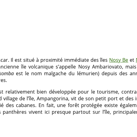
r. Il est situé à proximité immédiate des îles
Nosy Be
et
l’ancienne île volcanique s’appelle Nosy Ambariovato, mai
komba
est le nom malgache du lémurien) depuis des anné
res.
t relativement bien développée pour le tourisme, contr
illage de l’île, Ampangorina, vit de son petit port et des
ié des cabanes. En fait, une forêt protégée existe égale
anthères vivent ici presque partout sur l’île, principal