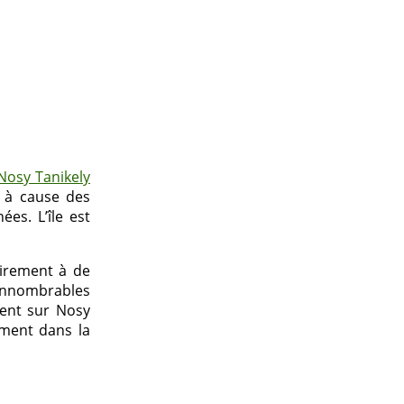
Nosy Tanikely
s à cause des
es. L’île est
airement à de
 innombrables
ment sur Nosy
ement dans la