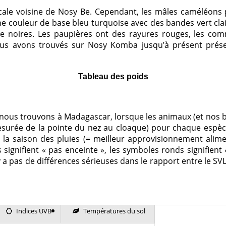
cale voisine de Nosy Be. Cependant, les mâles caméléons
 couleur de base bleu turquoise avec des bandes vert clair
ue noires. Les paupières ont des rayures rouges, les co
us avons trouvés sur Nosy Komba jusqu’à présent présen
Tableau des poids
us trouvons à Madagascar, lorsque les animaux (et nos bal
esurée de la pointe du nez au cloaque) pour chaque espèc
 la saison des pluies (= meilleur approvisionnement alime
 signifient « pas enceinte », les symboles ronds signifient
’y a pas de différences sérieuses dans le rapport entre le SVL
Indices UVB
Températures du sol