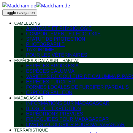
Toggle navigation
CAMÉLÉONS
ANATOMIE ET PHYSIOLOGIE
COMPORTEMENT ET ÉCOLOGIE
STATUT DE PROTECTION
PHOTOGRAPHIE
TAXONOMIE
POUR LES VÉTÉRINAIRES
ESPÈCES & DATA SUR L’HABITAT
ESPÈCES BROOKESIA
ESPÈCES CALUMMA
VARIÉTÉS DE COULEUR DE CALUMMA P. PAR
ESPÈCES FURCIFER
FORMES LOCALES DE FURCIFER PARDALIS
ESPÈCES PALLEON
MADAGASCAR
INFORMATIONS SUR MADAGASCAR
BLOG DE L’EXPÉDITION
EXPÉDITIONS PRÉVUES
FIELDGUIDES POUR MADAGASCAR
LIVRES À COLORIER POUR MADAGASCAR
TERRARISTIQUE