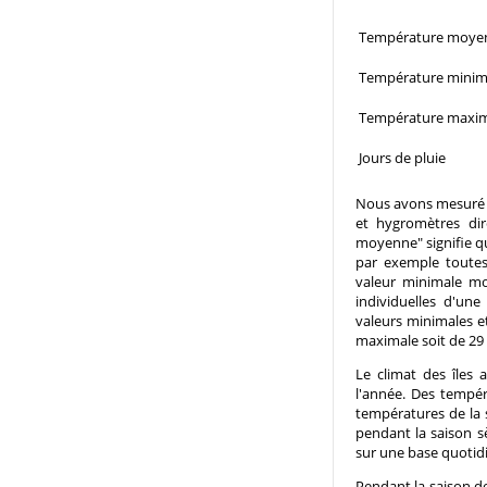
Température moye
Température minim
Température maxi
Jours de pluie
Nous avons mesuré e
et hygromètres di
moyenne" signifie qu
par exemple toutes
valeur minimale moy
individuelles d'un
valeurs minimales e
maximale soit de 29 
Le climat des îles
l'année. Des tempér
températures de la 
pendant la saison s
sur une base quotid
Pendant la saison de