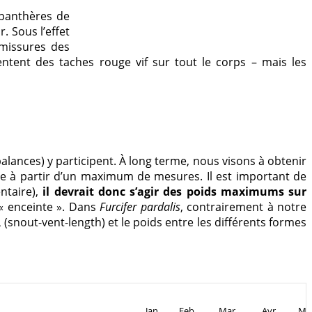
 panthères de
. Sous l’effet
mmissures des
tent des taches rouge vif sur tout le corps – mais les
ances) y participent. À long terme, nous visons à obtenir
e à partir d’un maximum de mesures. Il est important de
ntaire),
il devrait donc s’agir des poids maximums sur
 « enceinte ». Dans
Furcifer pardalis
, contrairement à notre
 (snout-vent-length) et le poids entre les différents formes
Jan
Feb
Mar
Avr
Ma