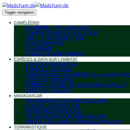
Toggle navigation
CAMÉLÉONS
ANATOMIE ET PHYSIOLOGIE
COMPORTEMENT ET ÉCOLOGIE
STATUT DE PROTECTION
PHOTOGRAPHIE
TAXONOMIE
POUR LES VÉTÉRINAIRES
ESPÈCES & DATA SUR L’HABITAT
ESPÈCES BROOKESIA
ESPÈCES CALUMMA
VARIÉTÉS DE COULEUR DE CALUMMA P. PAR
ESPÈCES FURCIFER
FORMES LOCALES DE FURCIFER PARDALIS
ESPÈCES PALLEON
MADAGASCAR
INFORMATIONS SUR MADAGASCAR
BLOG DE L’EXPÉDITION
EXPÉDITIONS PRÉVUES
FIELDGUIDES POUR MADAGASCAR
LIVRES À COLORIER POUR MADAGASCAR
TERRARISTIQUE