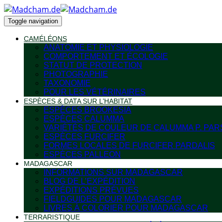
Toggle navigation
CAMÉLÉONS
ANATOMIE ET PHYSIOLOGIE
COMPORTEMENT ET ÉCOLOGIE
STATUT DE PROTECTION
PHOTOGRAPHIE
TAXONOMIE
POUR LES VÉTÉRINAIRES
ESPÈCES & DATA SUR L’HABITAT
ESPÈCES BROOKESIA
ESPÈCES CALUMMA
VARIÉTÉS DE COULEUR DE CALUMMA P. PAR
ESPÈCES FURCIFER
FORMES LOCALES DE FURCIFER PARDALIS
ESPÈCES PALLEON
MADAGASCAR
INFORMATIONS SUR MADAGASCAR
BLOG DE L’EXPÉDITION
EXPÉDITIONS PRÉVUES
FIELDGUIDES POUR MADAGASCAR
LIVRES À COLORIER POUR MADAGASCAR
TERRARISTIQUE