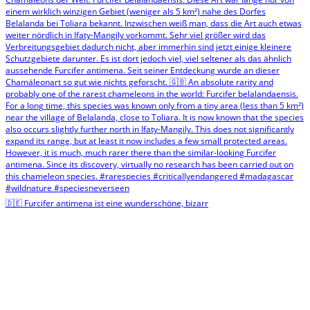
🇩🇪 Furcifer antimena ist eine wunderschöne, bizarr