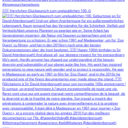
🇩🇪 Herzlichen Glückwunsch zum unglaublichen 100. G