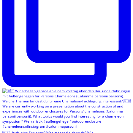
🇩🇪 Huch, eine Schlange? Was macht die denn da? Wir