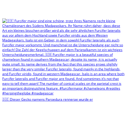
🇩🇪 Dieser Gecko namens Paroedura rennerae wurde er