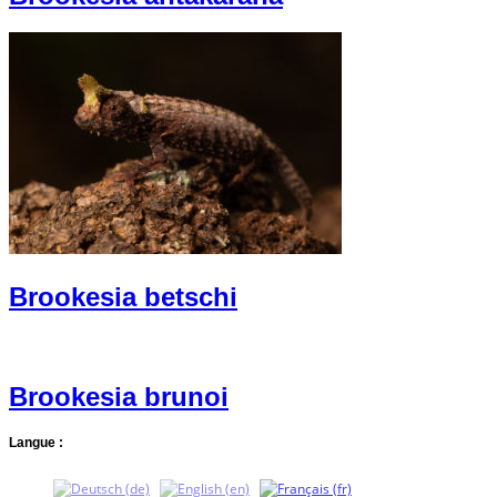
Brookesia betschi
Brookesia brunoi
Langue :