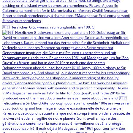
🇩🇪 Herzlichen Glückwunsch zum unglaublichen 100. G