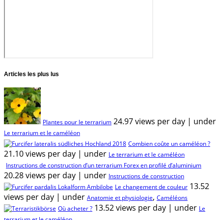
Articles les plus lus
24.97 views per day
|
under
Plantes pour le terrarium
Le terrarium et le caméléon
Combien coûte un caméléon ?
21.10 views per day
|
under
Le terrarium et le caméléon
Instructions de construction d’un terrarium Forex en profilé d’aluminium
20.28 views per day
|
under
Instructions de construction
13.52
Le changement de couleur
views per day
|
under
,
Anatomie et physiologie
Caméléons
13.52 views per day
|
under
Où acheter ?
Le
terrarium et le caméléon