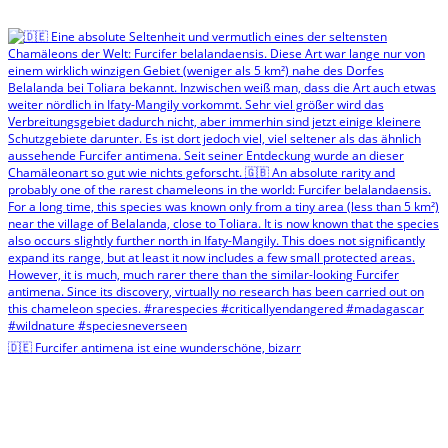
🇩🇪 Furcifer antimena ist eine wunderschöne, bizarr