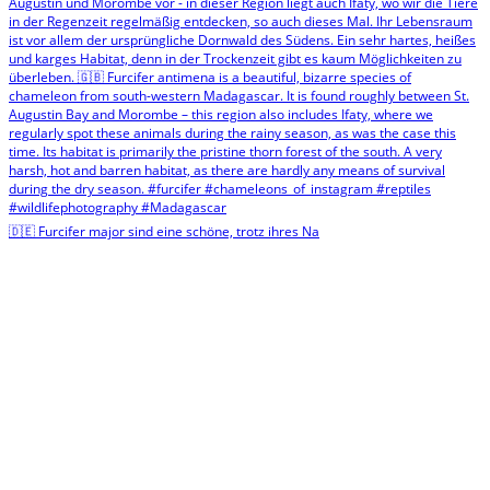
🇩🇪 Furcifer major sind eine schöne, trotz ihres Na