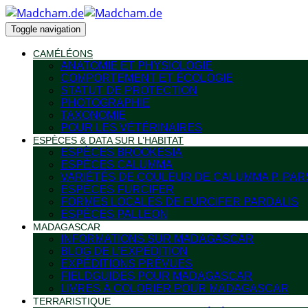
Toggle navigation
CAMÉLÉONS
ANATOMIE ET PHYSIOLOGIE
COMPORTEMENT ET ÉCOLOGIE
STATUT DE PROTECTION
PHOTOGRAPHIE
TAXONOMIE
POUR LES VÉTÉRINAIRES
ESPÈCES & DATA SUR L’HABITAT
ESPÈCES BROOKESIA
ESPÈCES CALUMMA
VARIÉTÉS DE COULEUR DE CALUMMA P. PAR
ESPÈCES FURCIFER
FORMES LOCALES DE FURCIFER PARDALIS
ESPÈCES PALLEON
MADAGASCAR
INFORMATIONS SUR MADAGASCAR
BLOG DE L’EXPÉDITION
EXPÉDITIONS PRÉVUES
FIELDGUIDES POUR MADAGASCAR
LIVRES À COLORIER POUR MADAGASCAR
TERRARISTIQUE