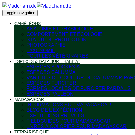
Toggle navigation
CAMÉLÉONS
ANATOMIE ET PHYSIOLOGIE
COMPORTEMENT ET ÉCOLOGIE
STATUT DE PROTECTION
PHOTOGRAPHIE
TAXONOMIE
POUR LES VÉTÉRINAIRES
ESPÈCES & DATA SUR L’HABITAT
ESPÈCES BROOKESIA
ESPÈCES CALUMMA
VARIÉTÉS DE COULEUR DE CALUMMA P. PAR
ESPÈCES FURCIFER
FORMES LOCALES DE FURCIFER PARDALIS
ESPÈCES PALLEON
MADAGASCAR
INFORMATIONS SUR MADAGASCAR
BLOG DE L’EXPÉDITION
EXPÉDITIONS PRÉVUES
FIELDGUIDES POUR MADAGASCAR
LIVRES À COLORIER POUR MADAGASCAR
TERRARISTIQUE