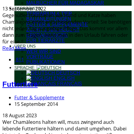
MALBÜCHER FÜR MADAGASKAR
13 September 2022
TERRARISTIK
TERRARIUM & TIER
Gegenüber Haustieren wie Hund und Katze haben
BAUANLEITUNGEN
Chamäleons einen entscheidenden Vorteil: Sie benötigen
FUTTER & SUPPLEMENTE
nicht jeden Tag ausgiebige Pflege. Das kommt vor allem
ZUCHT & NACHZUCHT
dann zum Tragen, wenn man in den Urlaub fahren oder
ERKRANKUNGEN
FÜR TIERÄRZTE
für eine...
ÜBER UNS
Read More
WER WIR SIND
VORTRÄGE
811
PUBLIKATIONEN
SPRACHE:
DEUTSCH
ENGLISH
Futtertiere
FRANÇAIS
Futter & Supplemente
15 September 2014
18 August 2023
Wer Chamäleons halten will, muss zwingend auch
lebende Futtertiere hältern und damit umgehen. Dabei