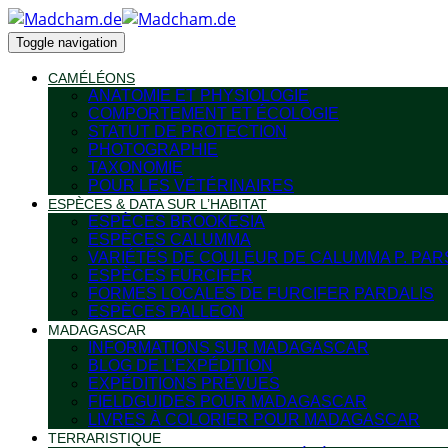
Toggle navigation
CAMÉLÉONS
ANATOMIE ET PHYSIOLOGIE
COMPORTEMENT ET ÉCOLOGIE
STATUT DE PROTECTION
PHOTOGRAPHIE
TAXONOMIE
POUR LES VÉTÉRINAIRES
ESPÈCES & DATA SUR L’HABITAT
ESPÈCES BROOKESIA
ESPÈCES CALUMMA
VARIÉTÉS DE COULEUR DE CALUMMA P. PAR
ESPÈCES FURCIFER
FORMES LOCALES DE FURCIFER PARDALIS
ESPÈCES PALLEON
MADAGASCAR
INFORMATIONS SUR MADAGASCAR
BLOG DE L’EXPÉDITION
EXPÉDITIONS PRÉVUES
FIELDGUIDES POUR MADAGASCAR
LIVRES À COLORIER POUR MADAGASCAR
TERRARISTIQUE